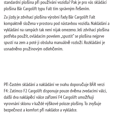
standardní plošina při používání vozidla? Pak je pro vás skládácí
plošina Bär Cargolift typu Falt tím správným řešením.
Za jízdy je zdvihací plošina výrobní řady Bär Cargolift Falt
kompaktně složena v prostoru pod nástavbou vozidla. Nakládání a
vykládání na rampách tak není nijak omezeno. Jeli zdvihací plošina
potřeba použít, ovládacím povelem „spustit“ se plošina nejprve
spustí na zem a poté ji obsluha manuálně rozloží. Rozkládání je
usnadněno pružinovým odlehčením.
Při častém skládání a nakládání ve svahu doporučuje BÄR verzi
F4: Zatímco F2 Cargolift disponuje pouze dvěma zvedacími válci,
další dva naklápěcí válce zařízení F4 Cargolift umožňují
vyrovnání sklonu v každé výškové poloze plošiny. To zvyšuje
bezpečnost a komfort při nakládce a vykládce.