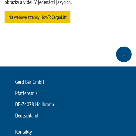
obrázky a videi. V jedenácti jazycích.
Na webové stránky HowToCargoLift
Gerd Bär GmbH
Pfaffenstr. 7
DE-74078 Heilbronn
Deutschland
Kontakty