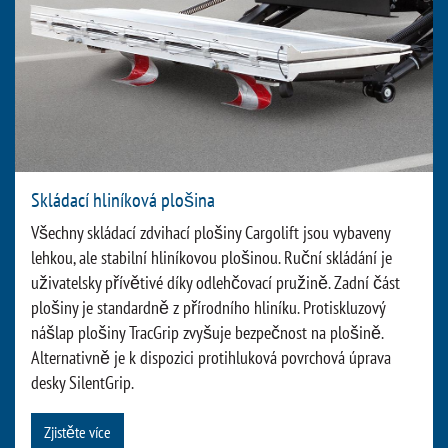
Skládací hliníková plošina
Všechny skládací zdvihací plošiny Cargolift jsou vybaveny
lehkou, ale stabilní hliníkovou plošinou. Ruční skládání je
uživatelsky přívětivé díky odlehčovací pružině. Zadní část
plošiny je standardně z přírodního hliníku. Protiskluzový
nášlap plošiny TracGrip zvyšuje bezpečnost na plošině.
Alternativně je k dispozici protihluková povrchová úprava
desky SilentGrip.
Zjistěte více