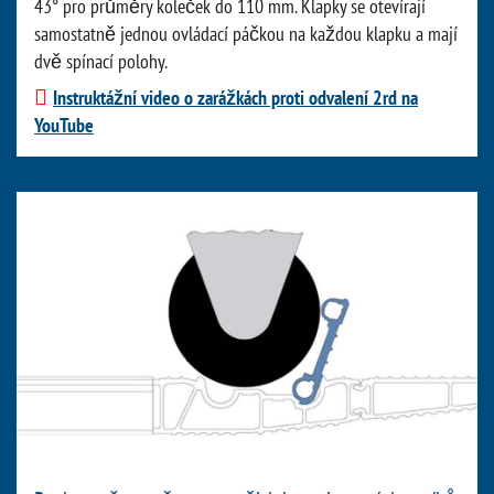
43° pro průměry koleček do 110 mm. Klapky se otevírají
samostatně jednou ovládací páčkou na každou klapku a mají
dvě spínací polohy.
Instruktážní video o zarážkách proti odvalení 2rd na
YouTube