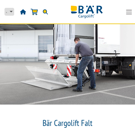
Přejít na obsah
Bär Cargolift Falt