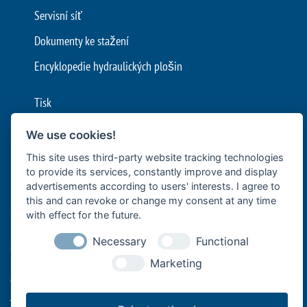
Servisní síť
Dokumenty ke stažení
Encyklopedie hydraulických plošin
Tisk
VOP
We use cookies!
Ochrana údajů
This site uses third-party website tracking technologies
to provide its services, constantly improve and display
Nastavení cookies
advertisements according to users' interests. I agree to
this and can revoke or change my consent at any time
Společnost Bär Cargolift je předním evropským výrobcem
with effect for the future.
hydraulických zdvižných plošin a plošinových zdvižných čel se
Necessary
Functional
sídlem v německém Heilbronnu. Tato rodinná společnost s více
než 40 lety zkušeností je špičkovým dodavatelem a lídrem v
Marketing
oblasti inovací pro efektivní přepravu zboží užitkovými vozidly.
Její zdvihací systémy na zadní části vozidel podporují profesionální