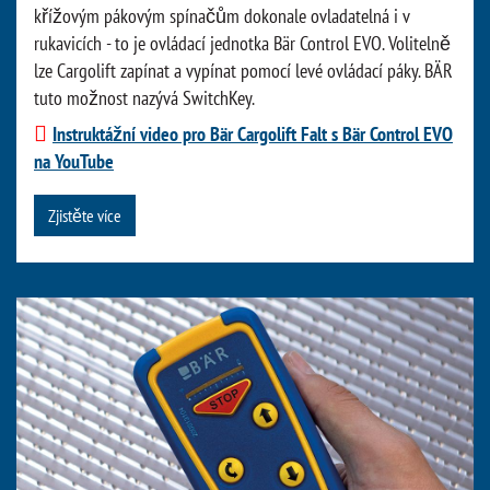
křížovým pákovým spínačům dokonale ovladatelná i v
rukavicích - to je ovládací jednotka Bär Control EVO. Volitelně
lze Cargolift zapínat a vypínat pomocí levé ovládací páky. BÄR
tuto možnost nazývá SwitchKey.
Instruktážní video pro Bär Cargolift Falt s Bär Control EVO
na YouTube
Zjistěte více