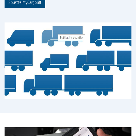
Spusťte MyCargolift