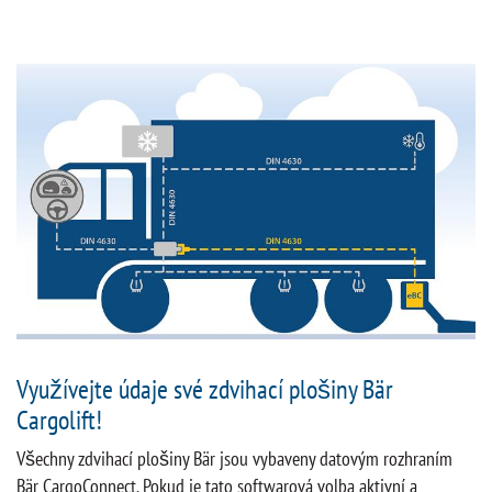
Využívejte údaje své zdvihací plošiny Bär
Cargolift!
Všechny zdvihací plošiny Bär jsou vybaveny datovým rozhraním
Bär CargoConnect. Pokud je tato softwarová volba aktivní a