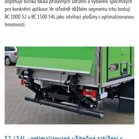
doplňuje široká škála přídavných zařízení a vybavení specifických
pro konkrétní aplikace. Ve středně těžkém segmentu trhu bodují
BC 1000 S2 a BC 1500 S4L jako zdvihací plošiny s optimalizovanou
hmotností.
S2 / S4L - optimalizované užitečné zatížení s