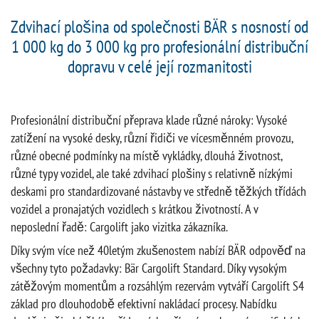
Zdvihací plošina od společnosti BÄR s nosností od
1 000 kg do 3 000 kg pro profesionální distribuční
dopravu v celé její rozmanitosti
Profesionální distribuční přeprava klade různé nároky: Vysoké
zatížení na vysoké desky, různí řidiči ve vícesměnném provozu,
různé obecné podmínky na místě vykládky, dlouhá životnost,
různé typy vozidel, ale také zdvihací plošiny s relativně nízkými
deskami pro standardizované nástavby ve středně těžkých třídách
vozidel a pronajatých vozidlech s krátkou životností. A v
neposlední řadě: Cargolift jako vizitka zákazníka.
Díky svým více než 40letým zkušenostem nabízí BÄR odpověď na
všechny tyto požadavky: Bär Cargolift Standard. Díky vysokým
zátěžovým momentům a rozsáhlým rezervám vytváří Cargolift S4
základ pro dlouhodobě efektivní nakládací procesy. Nabídku