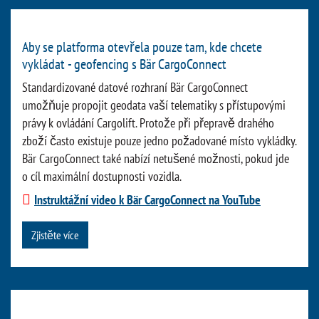
Aby se platforma otevřela pouze tam, kde chcete
vykládat - geofencing s Bär CargoConnect
Standardizované datové rozhraní Bär CargoConnect
umožňuje propojit geodata vaší telematiky s přístupovými
právy k ovládání Cargolift. Protože při přepravě drahého
zboží často existuje pouze jedno požadované místo vykládky.
Bär CargoConnect také nabízí netušené možnosti, pokud jde
o cíl maximální dostupnosti vozidla.
Instruktážní video k Bär CargoConnect na YouTube
Zjistěte více