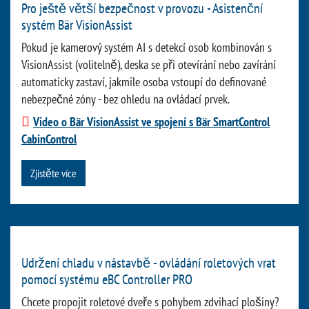
Pro ještě větší bezpečnost v provozu - Asistenční
systém Bär VisionAssist
Pokud je kamerový systém AI s detekcí osob kombinován s
VisionAssist (volitelně), deska se při otevírání nebo zavírání
automaticky zastaví, jakmile osoba vstoupí do definované
nebezpečné zóny - bez ohledu na ovládací prvek.
Video o Bär VisionAssist ve spojení s Bär SmartControl
CabinControl
Zjistěte více
Udržení chladu v nástavbě - ovládání roletových vrat
pomocí systému eBC Controller PRO
Chcete propojit roletové dveře s pohybem zdvihací plošiny?