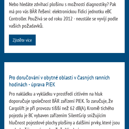
Nebo hledáte zdvihací plošinu s možností diagnostiky? Pak
má pro vás BÄR řešení: elektronickou řídicí jednotku eBC
Controller. Používá se od roku 2012 - neustále se vyvíjí podle
vašich požadavků.
Zjistěte více
Pro doručování v obytné oblasti v časných ranních
hodinách - úprava PIEK
Pro nakládku a vykládku v prostředí citlivém na hluk
doporučuje společnost BÄR zařízení PIEK. To zaručuje, že
Cargolift je při provozu tišší než 62 dB(A). Kromě tichého
pojezdu je BC vybaven zařízením SilentGrip snižujícím
hlučnost pojezdové plochy plošiny a dalšími prvky, které jsou