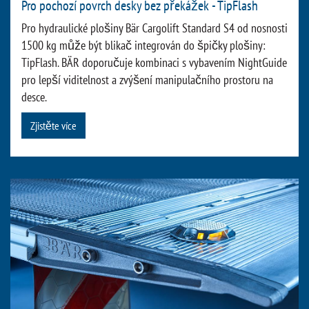
Pro pochozí povrch desky bez překážek - TipFlash
Pro hydraulické plošiny Bär Cargolift Standard S4 od nosnosti
1500 kg může být blikač integrován do špičky plošiny:
TipFlash. BÄR doporučuje kombinaci s vybavením NightGuide
pro lepší viditelnost a zvýšení manipulačního prostoru na
desce.
Zjistěte více