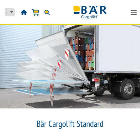
Přejít na obsah
Bär Cargolift Standard