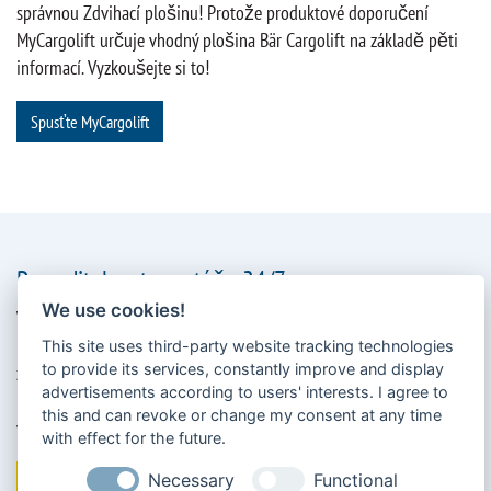
správnou Zdvihací plošinu! Protože produktové doporučení
MyCargolift určuje vhodný plošina Bär Cargolift na základě pěti
informací. Vyzkoušejte si to!
Spusťte MyCargolift
Proveditelnost montáže 24/7
We use cookies!
Vozidlo je na dvoře a vy chcete zkontrolovat, zda je možná montáž
plošiny? V tom případě vám přijde vhod výpočtový program pro
This site uses third-party website tracking technologies
to provide its services, constantly improve and display
zdvihací plošiny Bär. BÄR nabízí toto online řešení již od roku
advertisements according to users' interests. I agree to
2008 - sedm dní v týdnu, po celý den! Rozměrový list je nejlepší
this and can revoke or change my consent at any time
vyplnit předem, abyste měli všechny údaje po ruce.
with effect for the future.
Necessary
Functional
Zkontrolujte zástavbovou dispozici