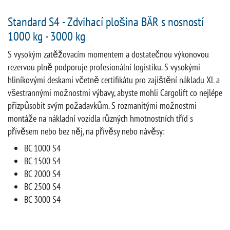
Standard S4 - Zdvihací plošina BÄR s nosností
1000 kg - 3000 kg
S vysokým zatěžovacím momentem a dostatečnou výkonovou
rezervou plně podporuje profesionální logistiku. S vysokými
hliníkovými deskami včetně certifikátu pro zajištění nákladu XL a
všestrannými možnostmi výbavy, abyste mohli Cargolift co nejlépe
přizpůsobit svým požadavkům. S rozmanitými možnostmi
montáže na nákladní vozidla různých hmotnostních tříd s
přívěsem nebo bez něj, na přívěsy nebo návěsy:
BC 1000 S4
BC 1500 S4
BC 2000 S4
BC 2500 S4
BC 3000 S4