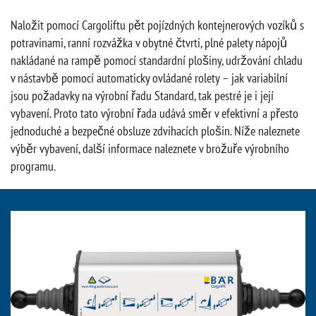
Naložit pomocí Cargoliftu pět pojízdných kontejnerových vozíků s
potravinami, ranní rozvážka v obytné čtvrti, plné palety nápojů
nakládané na rampě pomocí standardní plošiny, udržování chladu
v nástavbě pomocí automaticky ovládané rolety – jak variabilní
jsou požadavky na výrobní řadu Standard, tak pestré je i její
vybavení. Proto tato výrobní řada udává směr v efektivní a přesto
jednoduché a bezpečné obsluze zdvihacích plošin. Níže naleznete
výběr vybavení, další informace naleznete v brožuře výrobního
programu.