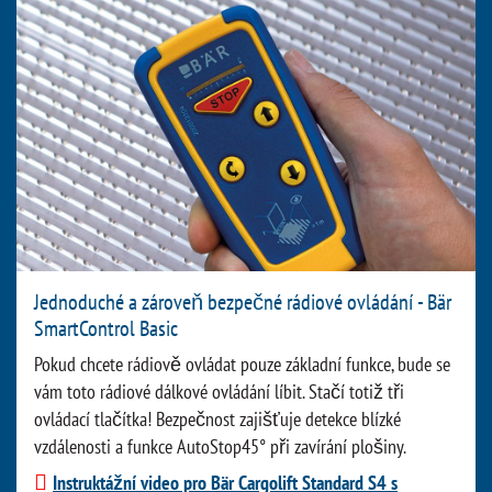
Jednoduché a zároveň bezpečné rádiové ovládání - Bär
SmartControl Basic
Pokud chcete rádiově ovládat pouze základní funkce, bude se
vám toto rádiové dálkové ovládání líbit. Stačí totiž tři
ovládací tlačítka! Bezpečnost zajišťuje detekce blízké
vzdálenosti a funkce AutoStop45° při zavírání plošiny.
Instruktážní video pro Bär Cargolift Standard S4 s