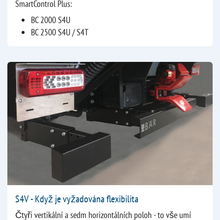
SmartControl Plus:
BC 2000 S4U
BC 2500 S4U / S4T
S4V - Když je vyžadována flexibilita
Čtyři vertikální a sedm horizontálních poloh - to vše umí