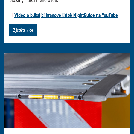
plošiny řidiči i jeho okolí.
Video o blikající hranové liště NightGuide na YouTube
Zjistěte více