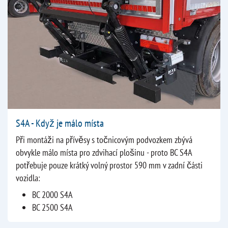
S4A - Když je málo místa
Při montáži na přívěsy s točnicovým podvozkem zbývá
obvykle málo místa pro zdvihací plošinu - proto BC S4A
potřebuje pouze krátký volný prostor 590 mm v zadní části
vozidla:
BC 2000 S4A
BC 2500 S4A