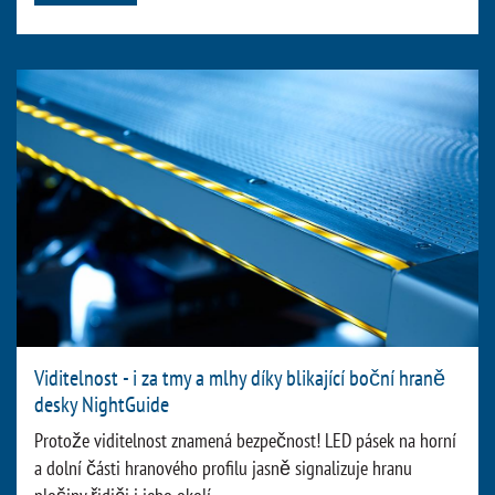
Viditelnost - i za tmy a mlhy díky blikající boční hraně
desky NightGuide
Protože viditelnost znamená bezpečnost! LED pásek na horní
a dolní části hranového profilu jasně signalizuje hranu