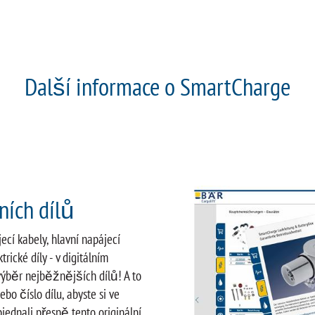
Další informace o SmartCharge
ních dílů
ecí kabely, hlavní napájecí
trické díly - v digitálním
 výběr nejběžnějších dílů! A to
bo číslo dílu, abyste si ve
jednali přesně tento originální