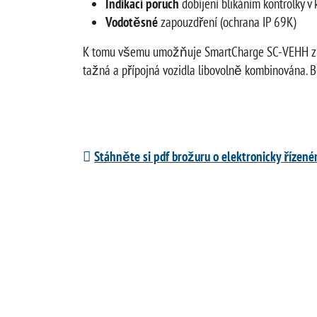
Indikací poruch
dobíjení blikáním kontrolky 
Vodotěsné
zapouzdření (ochrana IP 69K)
K tomu všemu umožňuje SmartCharge SC-VEHH zpětný
tažná a přípojná vozidla libovolně kombinována. 
Stáhněte si pdf brožuru o elektronicky řízen