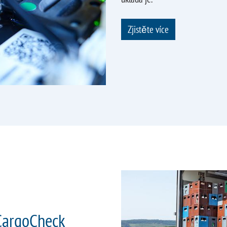
Zjistěte více
 CargoCheck