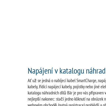
Napájení v katalogu náhrad
Ať už se jedná o nabíjecí kabel SmartCharge, napáj
kabely, řídící napájecí kabely, pojistky nebo jiné elek
katalogu náhradních dílů Bär je pro vás připraven
nejlepší nakonec: stačí jedno kliknutí na obrázek ne
webovém obchodě (nutná registrace) prohlédli a ob