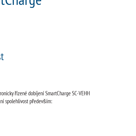
t
ktronicky řízené dobíjení SmartCharge SC-VEHH
zní spolehlivost především: