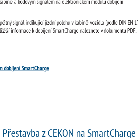
v kabině a kódovým signálem na elektronickém modulu dobíjení
 signál indikující jízdní polohu v kabině vozidla (podle DIN EN 1
Bližší informace k dobíjení SmartCharge naleznete v dokumentu PDF.
ém dobíjení SmartCharge
Přestavba z CEKON na SmartCharge