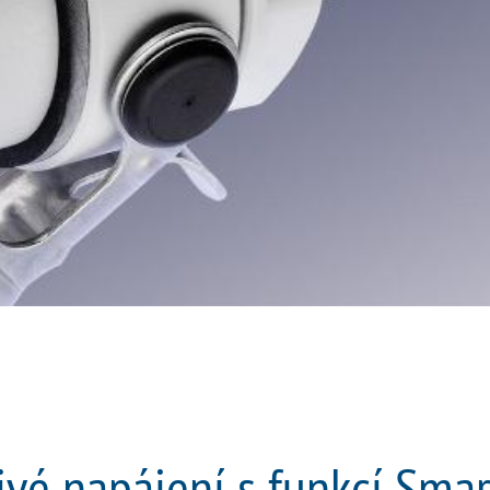
ivé napájení s funkcí Sma