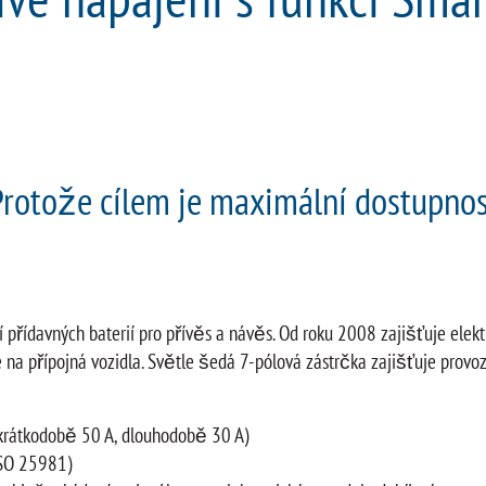
Protože cílem je maximální dostupnos
í přídavných baterií pro přívěs a návěs. Od roku 2008 zajišťuje ele
 na přípojná vozidla. Světle šedá 7-pólová zástrčka zajišťuje provo
krátkodobě 50 A, dlouhodobě 30 A)
ISO 25981)