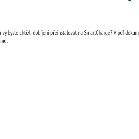
vy byste chtěli dobíjení přeinstalovat na SmartCharge? V pdf dokume
íme: