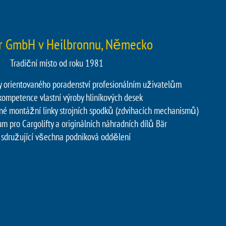
r GmbH v Heilbronnu, Německo
Tradiční místo od roku 1981
y orientovaného poradenství profesionálním uživatelům
kompetence vlastní výroby hliníkových desek
nné montážní linky strojních spodků (zdvihacích mechanismů)
um pro Cargolifty a originálních náhradních dílů Bär
 sdružující všechna podniková oddělení