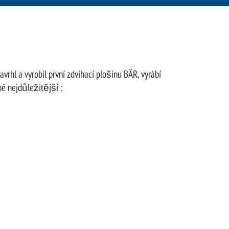
rhl a vyrobil první zdvihací plošinu BÄR, vyrábí
né nejdůležitější :