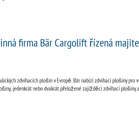
inná firma Bär Cargolift řízená majit
lických zdvihacích plošin v Evropě. Bär nabízí zdvihací plošiny pro v
šiny, jedenkrát nebo dvakrát přeložené zajížděcí zdvihací plošiny a