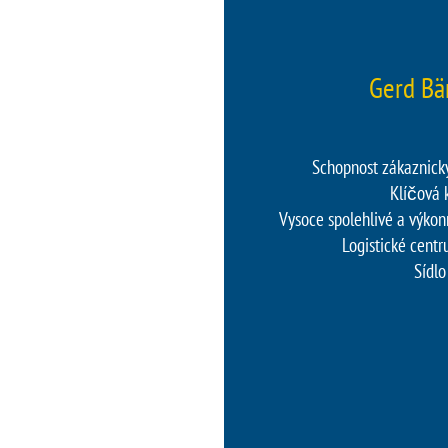
Gerd Bä
Schopnost zákaznick
Klíčová 
Vysoce spolehlivé a výko
Logistické centr
Sídlo