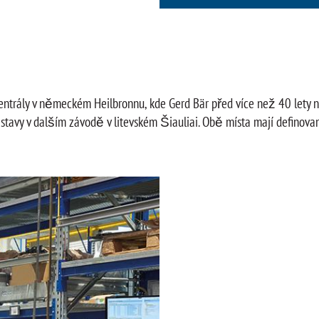
ntrály v německém Heilbronnu, kde Gerd Bär před více než 40 lety nav
stavy v dalším závodě v litevském Šiauliai. Obě místa mají definova