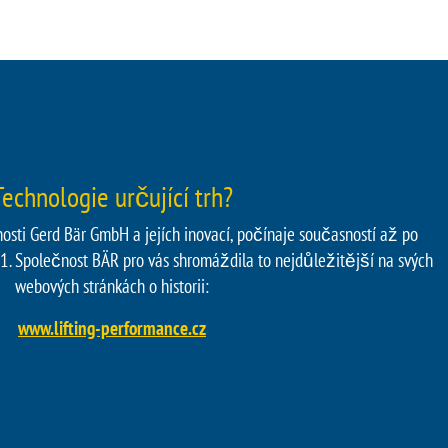
Technologie určující trh?
nosti Gerd Bär GmbH a jejích inovací, počínaje současností až po
81. Společnost BÄR pro vás shromáždila to nejdůležitější na svých
webových stránkách o historii:
www.lifting-performance.cz