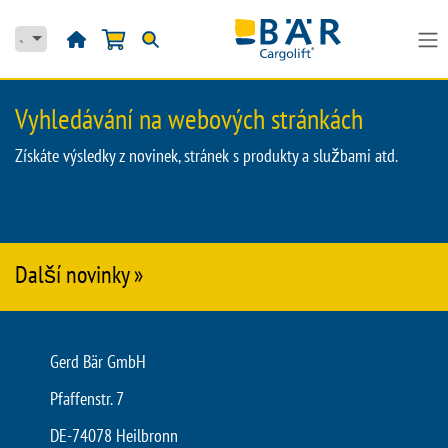
Přejít na obsah
Vyhledávání na webových stránkách
Získáte výsledky z novinek, stránek s produkty a službami atd.
Další novinky »
Gerd Bär GmbH
Pfaffenstr. 7
DE-74078 Heilbronn