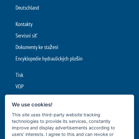
Deutschland
Kontakty
Servisní síť
Dokumenty ke stažení
Encyklopedie hydraulických plošin
Tisk
VOP
Ochrana údajů
We use cookies!
Nastavení cookies
This site uses third-party website tracking
technologies to provide its services, constantly
Společnost Bär Cargolift je předním evropským výrobcem
improve and display advertisements according to
hydraulických zdvižných plošin a plošinových zdvižných čel se
users' interests. I agree to this and can revoke or