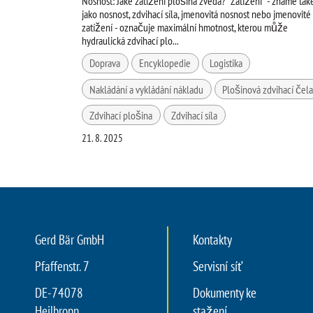
Nosnost: Jaké zatížení plošina zvedá? "Zatížení" - známé tak
jako nosnost, zdvihací síla, jmenovitá nosnost nebo jmenovité
zatížení - označuje maximální hmotnost, kterou může
hydraulická zdvihací plo...
Doprava
Encyklopedie
Logistika
Nakládání a vykládání nákladu
Plošinová zdvihací čel
Zdvihací plošina
Zdvihací síla
21. 8. 2025
Gerd Bär GmbH
Kontakty
Pfaffenstr. 7
Servisní síť
DE-74078
Dokumenty ke
Heilbronn
stažení