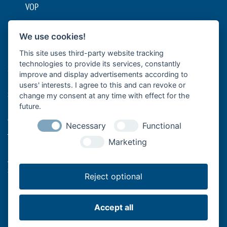
VOP
Ochrana údajů
We use cookies!
Nastavení cookies
This site uses third-party website tracking
technologies to provide its services, constantly
Společnost Bär Cargolift je předním evropským výrobcem
improve and display advertisements according to
hydraulických zdvižných plošin a plošinových zdvižných čel se
users' interests. I agree to this and can revoke or
sídlem v německém Heilbronnu. Tato rodinná společnost s více
change my consent at any time with effect for the
než 40 lety zkušeností je špičkovým dodavatelem a lídrem v
future.
oblasti inovací pro efektivní přepravu zboží užitkovými vozidly.
Necessary
Functional
Její zdvihací systémy na zadní části vozidel podporují profesionální
Marketing
logistiku potravin a nápojů s nákladními vozidly a přívěsy, stejně
jako dálkovou dopravu s návěsy, řemeslníky s dodávkami nebo
spediční a logistické společnosti na "poslední míli".
Reject optional
Accept all