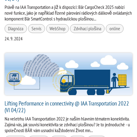
Právě na IAA Transportation a již k dispozici: Bär CargoCheck 2025 nabízí
nové funkce, jako je například řízené párování rádiových dálkově ovládaných
komponent Bär SmartControl s hydraulickou plošinou...
Diagnóza
Servis
WebShop
Zdvihací plošina
online
24. 9. 2024
Lifting Performance in connectivity @ IAA Transportation 2022
(VI 04/22)
Na veletrhu IAA Transportation 2022 je naším hlavním tématem konektivita.
Zajímá vás, jak souvisí konektivita se zdvihací plošinou? Je to jednoduché - u
společnosti BÄR vám usnadní každodenní život mn...