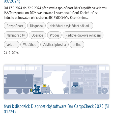
05/2024)
Od 17.9.2024 do 22.9.2024 představila společnost Bär Cargolift na veletrhu
IAA Transportation 2024 své inovace i zavedená řešení. Konkrétně se
jednalo o: Inovační ohňostroj na BC 2500 S4V s: Oceněným ...
Bezpečnost
Diagnóza
Nakládání a vykládání nákladu
Náhradní díly
Operace
Prodej
Rádiové dálkové ovládání
Veletrh
WebShop
Zdvihací plošina
online
24. 9. 2024
Nyní k dispozici: Diagnostický software Bär CargoCheck 2025 (SI
01/24)