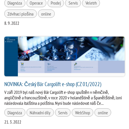
Diagnóza
Operace
Prodej
Servis
Veletrh
Zdvihací plošina
online
8. 9. 2022
NOVINKA: Český Bär Cargolift e-shop (CZ 01/2022)
V září 2019 byl náš nový Bär Cargolift e-shop spuštěn v němčině,
angličtině a francouzštině, v roce 2020 v holandštině a španělštině, loni
následovala italština a polština. Nyní bude následovat náš če...
Diagnóza
Náhradní díly
Servis
WebShop
online
21. 3. 2022