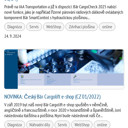
Právě na IAA Transportation a již k dispozici: Bär CargoCheck 2025 nabízí
nové funkce, jako je například řízené párování rádiových dálkově ovládaných
komponent Bär SmartControl s hydraulickou plošinou...
Diagnóza
Servis
WebShop
Zdvihací plošina
online
24. 9. 2024
NOVINKA: Český Bär Cargolift e-shop (CZ 01/2022)
V září 2019 byl náš nový Bär Cargolift e-shop spuštěn v němčině,
angličtině a francouzštině, v roce 2020 v holandštině a španělštině, loni
následovala italština a polština. Nyní bude následovat náš če...
Diagnóza
Náhradní díly
Servis
WebShop
online