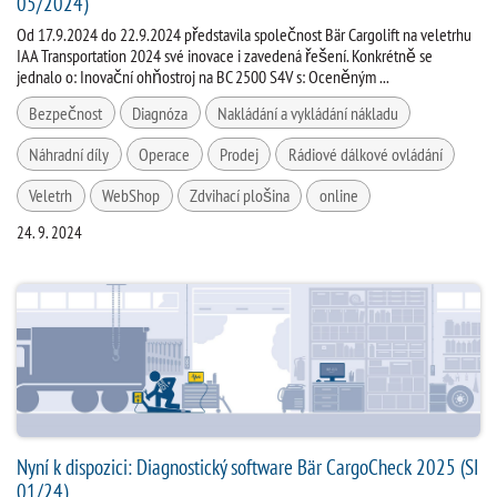
05/2024)
Od 17.9.2024 do 22.9.2024 představila společnost Bär Cargolift na veletrhu
IAA Transportation 2024 své inovace i zavedená řešení. Konkrétně se
jednalo o: Inovační ohňostroj na BC 2500 S4V s: Oceněným ...
Bezpečnost
Diagnóza
Nakládání a vykládání nákladu
Náhradní díly
Operace
Prodej
Rádiové dálkové ovládání
Veletrh
WebShop
Zdvihací plošina
online
24. 9. 2024
Nyní k dispozici: Diagnostický software Bär CargoCheck 2025 (SI
01/24)