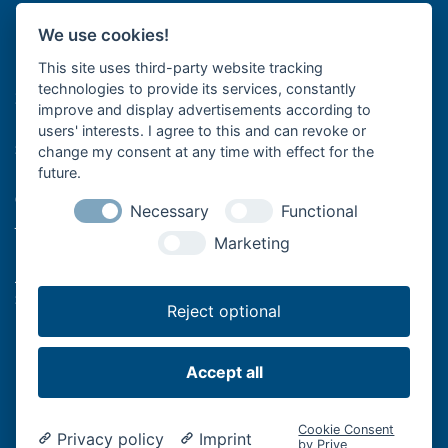
Ochrana údajů
We use cookies!
Nastavení cookies
This site uses third-party website tracking
technologies to provide its services, constantly
Společnost Bär Cargolift je předním evropským výrobcem
improve and display advertisements according to
hydraulických zdvižných plošin a plošinových zdvižných čel se
users' interests. I agree to this and can revoke or
sídlem v německém Heilbronnu. Tato rodinná společnost s více
change my consent at any time with effect for the
než 40 lety zkušeností je špičkovým dodavatelem a lídrem v
future.
oblasti inovací pro efektivní přepravu zboží užitkovými vozidly.
Necessary
Functional
Její zdvihací systémy na zadní části vozidel podporují profesionální
Marketing
logistiku potravin a nápojů s nákladními vozidly a přívěsy, stejně
jako dálkovou dopravu s návěsy, řemeslníky s dodávkami nebo
spediční a logistické společnosti na "poslední míli".
Reject optional
Accept all
Bär Cargolift - Lifting Performance.
Cookie Consent
Privacy policy
Imprint
by Prive