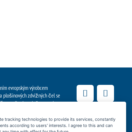
edním evropským výrobcem
 a plošinových zdvižných čel se
Tato rodinná společnost s více
kovým dodavatelem a lídrem v
epravu zboží užitkovými vozidly.
te tracking technologies to provide its services, constantly
ásti vozidel podporují
ts according to users' interests. I agree to this and can
any time with effect for the future.