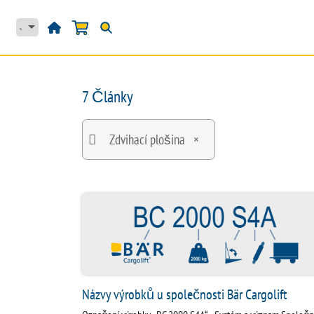
Přejít na obsah
DOMŮ
PRODUKTY
7 Články
Zdvihací plošina
×
Názvy výrobků u společnosti Bär Cargolift