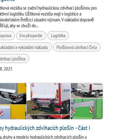
tková vozidla se zadní hydraulickou zdvihací plošinou pro
ktivní logistiku Užitková vozidla mají v logistice a
avatelském řetězci zásadní význam. V nákladní dopravě
išťují, aby se zboží do...
oprava
Encyklopedie
Logistika
akládání a vykládání nákladu
Plošinová zdvihací čela
dvihací plošina
 8. 2025
py hydraulických zdvihacích plošin - část I
y, druhy a modely hydraulických zdvihacích plošin u