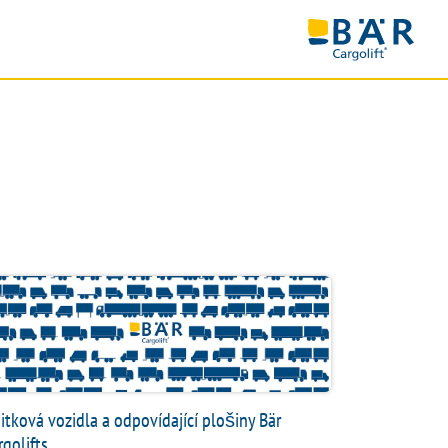
NOSTI
itková vozidla a odpovídající plošiny Bär
rgolifts