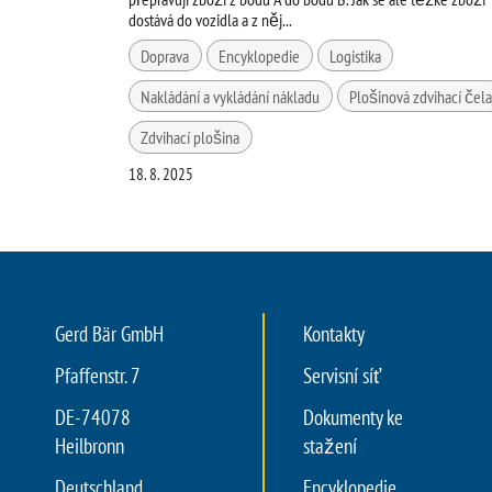
dostává do vozidla a z něj...
Doprava
Encyklopedie
Logistika
Nakládání a vykládání nákladu
Plošinová zdvihací čel
Zdvihací plošina
18. 8. 2025
Gerd Bär GmbH
Kontakty
Pfaffenstr. 7
Servisní síť
DE-74078
Dokumenty ke
Heilbronn
stažení
Deutschland
Encyklopedie