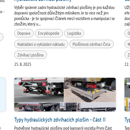
ost
Výběr správné zadní hydraulické zdvihací plošiny je pro každou
Uži
u -
dopravní společnost důležitým milníkem. Je to více než jen
efe
pomůcka - je to spojovací článek mezi vozidlem a manipulací se
dod
zbožím, který u...
zaj
Doprava
Encyklopedie
Logistika
D
a
Nakládání a vykládání nákladu
Plošinová zdvihací čela
N
Zdvihací plošina
Z
25. 8. 2025
22.
Typy hydraulických zdvihacích plošin - část II
Ty
é
Podvěsné hydraulické plošiny pod karoserií vozidla První část
Typ