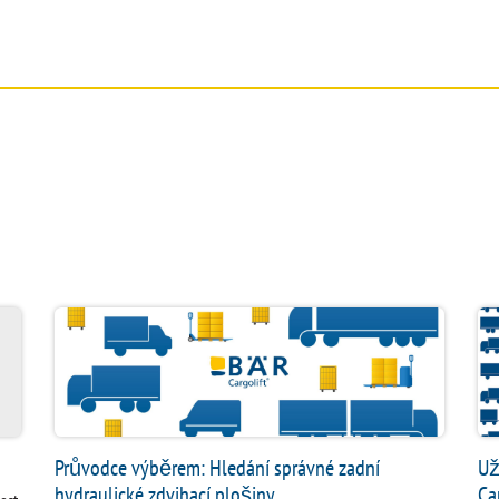
SERVIS
DOKUMENTY
O SPOLEČ
Průvodce výběrem: Hledání správné zadní
Už
hydraulické zdvihací plošiny
Ca