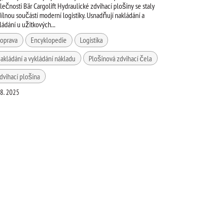
lečnosti Bär Cargolift Hydraulické zdvihací plošiny se staly
ílnou součástí moderní logistiky. Usnadňují nakládání a
ládání u užitkových...
oprava
Encyklopedie
Logistika
akládání a vykládání nákladu
Plošinová zdvihací čela
dvihací plošina
 8. 2025