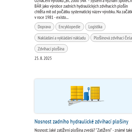
Označení výrobku „BC 2000 S4A“ - Systém a význam Společn
BÄR jako výrobce zadních hydraulických zdvihacích plošin
chtěla mít od počátku systematický název výrobku. Na začátk
v roce 1981 - existo...
Doprava
Encyklopedie
Logistika
Nakládání a vykládání nákladu
Plošinová zdvihací čel
Zdvihací plošina
25. 8. 2025
Nosnost zadního hydraulické zdvihací plošiny
Nosnost: Jaké zatížení plošina zvedá? "Zatížení" - známé tak