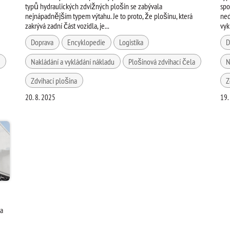
typů hydraulických zdvižných plošin se zabývala
spo
nejnápadnějším typem výtahu. Je to proto, že plošinu, která
ned
zakrývá zadní část vozidla, je...
vyk
Doprava
Encyklopedie
Logistika
D
a
Nakládání a vykládání nákladu
Plošinová zdvihací čela
N
Zdvihací plošina
Z
20. 8. 2025
19.
 a