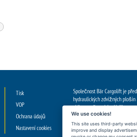
a
Společnost Bär Cargolift je př
Tisk
hydraulických zdvižných plošin
VOP
sídlem v německém Heilbronnu. 
We use cookies!
než 40 lety zkušeností je špič
Ochrana údajů
oblasti inovací pro efektivní př
This site uses third-party websi
Nastavení cookies
Její zdvihací systémy na zadní č
improve and display advertisemen
revoke or change my consent at 