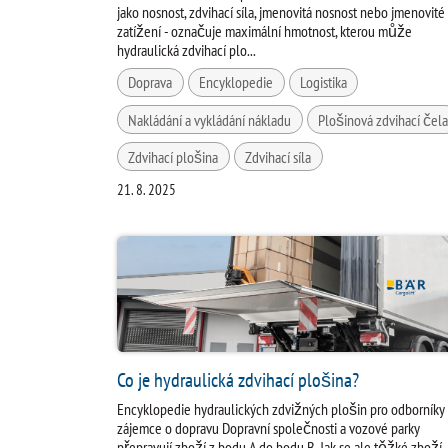
jako nosnost, zdvihací síla, jmenovitá nosnost nebo jmenovité
zatížení - označuje maximální hmotnost, kterou může
hydraulická zdvihací plo...
Doprava
Encyklopedie
Logistika
Nakládání a vykládání nákladu
Plošinová zdvihací čel
Zdvihací plošina
Zdvihací síla
21. 8. 2025
Co je hydraulická zdvihací plošina?
Encyklopedie hydraulických zdvižných plošin pro odborníky
zájemce o dopravu Dopravní společnosti a vozové parky
přepravují zboží z bodu A do bodu B. Jak se ale těžké zboží